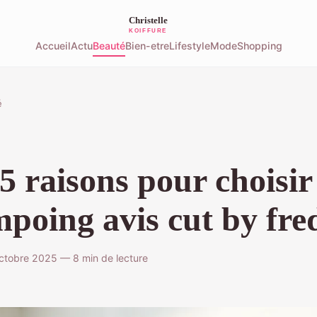
Accueil
Actu
Beauté
Bien-etre
Lifestyle
Mode
Shopping
é
5 raisons pour choisir 
poing avis cut by fre
ctobre 2025 — 8 min de lecture