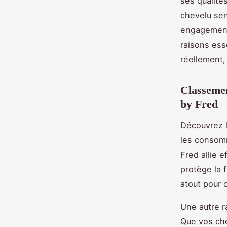
ses qualités
chevelu sen
engagement 
raisons ess
réellement,
Classemen
by Fred
Découvrez l
les consomm
Fred allie 
protège la f
atout pour 
Une autre r
Que vos che