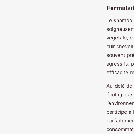
Formulati
Le shampoin
soigneuseme
végétale, c
cuir chevel
souvent pré
agressifs, 
efficacité 
Au-delà de 
écologique.
l’environne
participe à 
parfaitemen
consommatio