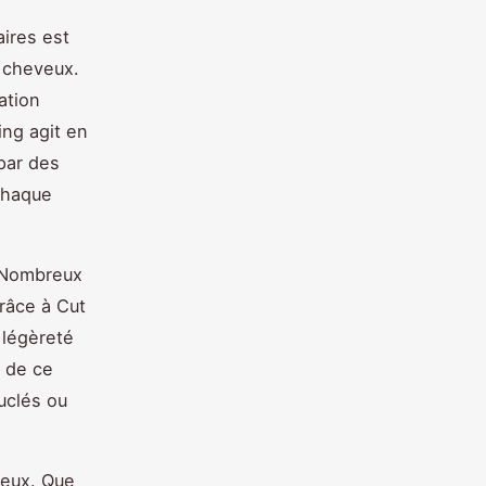
aires est
s cheveux.
ation
ing agit en
 par des
chaque
. Nombreux
râce à Cut
 légèreté
x de ce
uclés ou
veux. Que