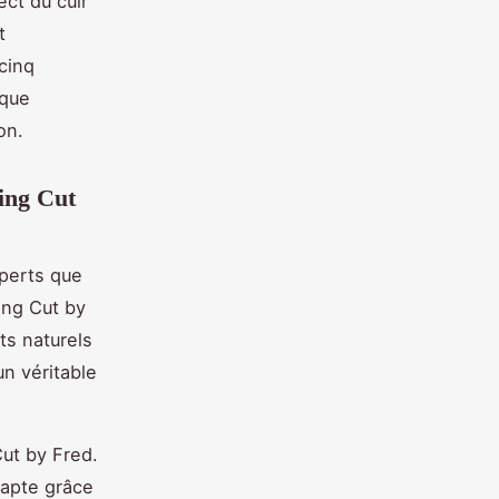
ect du cuir
t
cinq
rque
on.
ing Cut
xperts que
ing Cut by
ts naturels
un véritable
ut by Fred.
dapte grâce