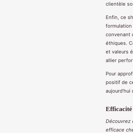
clientèle s
Enfin, ce s
formulation
convenant 
éthiques. C
et valeurs 
allier perf
Pour approfo
positif de 
aujourd’hui
Efficacit
Découvrez 
efficace ch