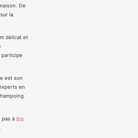
 maison. De
sur la
m délicat et
e
 participe
ée est son
 experts en
 shampoing
z pas à
lire
.