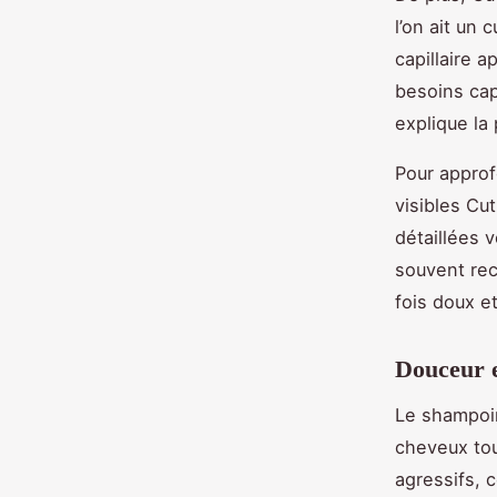
l’on ait un
capillaire a
besoins cap
explique la 
Pour approf
visibles Cut
détaillées 
souvent rec
fois doux e
Douceur e
Le shampoin
cheveux tou
agressifs, 