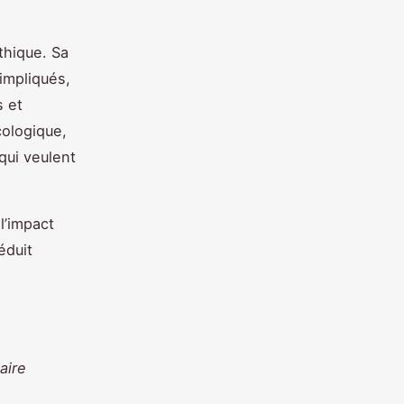
thique. Sa
impliqués,
 et
cologique,
qui veulent
l’impact
éduit
aire