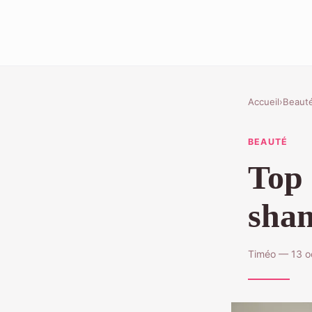
Accueil
›
Beaut
BEAUTÉ
Top 
sham
Timéo — 13 o