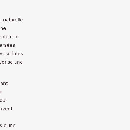
 naturelle
ine
ectant le
versées
es sulfates
avorise une
ment
r
qui
rivent
s d’une