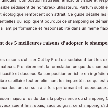
 uniques. Compostion naturelle, efficacité visible et resp
sible séduisent de nombreux utilisateurs. Parfum subtil e
écologique renforcent son attrait. Ce guide détaille les 
entielles qui expliquent pourquoi ce shampoing se déma
 alliant performance et responsabilité dans un même flac
t des 5 meilleures raisons d’adopter le shampo
es raisons d’utiliser Cut by Fred qui séduisent tant les e
ateurs. Premièrement, la formulation unique du shampo
efficacité et douceur. Sa composition enrichie en ingrédien
ibre capillaire tout en éliminant les impuretés, ce qui est 
ceux désirant un soin à la fois performant et respectueux.
aison majeure réside dans la polyvalence du shampoing C
veux soient fins, épais, secs ou gras, ce shampoing s’a