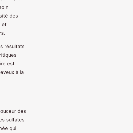
soin
rsité des
 et
rs.
s résultats
ritiques
ire est
eveux à la
 douceur des
es sulfates
anée qui