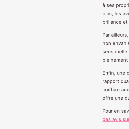
à ses propr
plus, les a
brillance et
Par ailleur
non envahis
sensorielle 
pleinement a
Enfin, une 
rapport qua
coiffure au
offre une q
Pour en sav
des avis sur