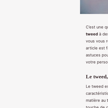
C’est une q
tweed
à des
vous vous r
article est 
astuces pou
votre perso
Le tweed,
Le tweed es
caractérist
matière au 
touche de c