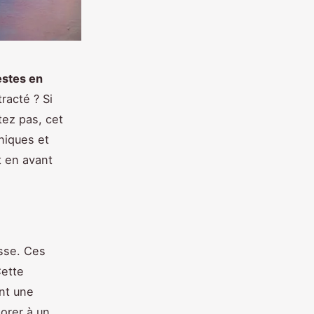
estes en
racté ? Si
tez pas, cet
hniques et
t en avant
osse. Ces
Cette
ent une
orer à un