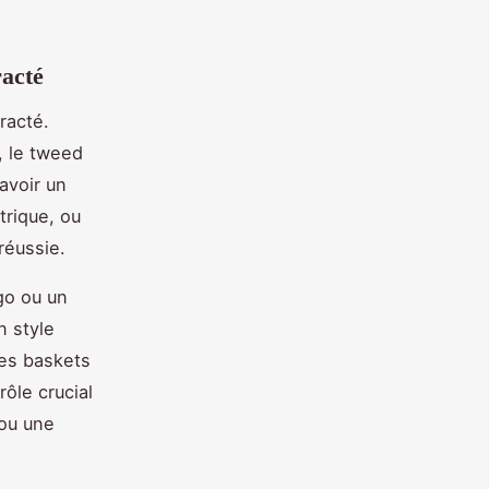
racté
racté.
, le tweed
avoir un
trique, ou
réussie.
go ou un
n style
des baskets
ôle crucial
 ou une