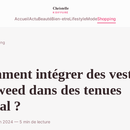
Accueil
Actu
Beauté
Bien-etre
Lifestyle
Mode
Shopping
ing
ent intégrer des ves
weed dans des tenues
al ?
n 2024 — 5 min de lecture