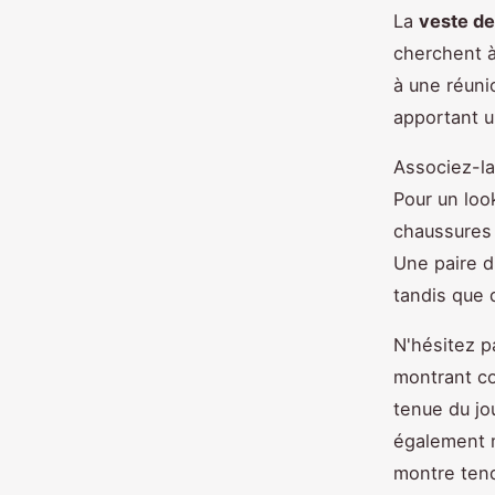
La
veste de
cherchent à
à une réuni
apportant u
Associez-la
Pour un loo
chaussures 
Une paire d
tandis que 
N'hésitez p
montrant c
tenue du jo
également 
montre tend