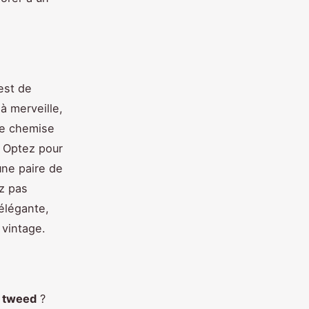
est de
à merveille,
ne chemise
. Optez pour
une paire de
ez pas
élégante,
 vintage.
 tweed
?