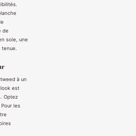
bilités.
blanche
de
e de
en soie, une
e tenue.
ur
 tweed à un
 look est
s. Optez
 Pour les
tre
oires