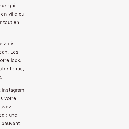
eux qui
en ville ou
r tout en
e amis.
jean. Les
otre look.
otre tenue,
é.
t Instagram
s votre
ouvez
ed : une
c peuvent