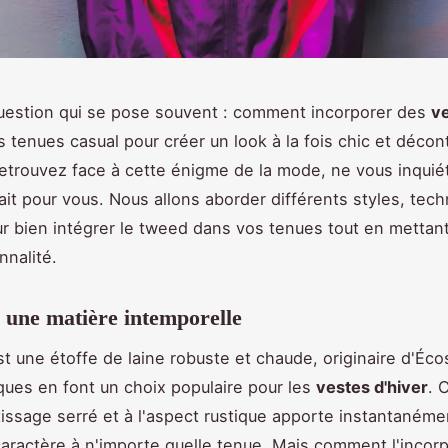
uestion qui se pose souvent : comment incorporer des
v
 tenues casual pour créer un look à la fois chic et décont
etrouvez face à cette énigme de la mode, ne vous inquié
fait pour vous. Nous allons aborder différents styles, tec
r bien intégrer le tweed dans vos tenues tout en mettan
nnalité.
 une matière intemporelle
t une étoffe de laine robuste et chaude, originaire d'Éc
iques en font un choix populaire pour les
vestes d'hiver
. 
tissage serré et à l'aspect rustique apporte instantaném
aractère à n'importe quelle tenue. Mais comment l'incorp