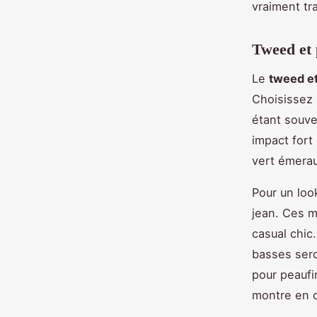
vraiment tr
Tweed et 
Le
tweed et
Choisissez 
étant souve
impact fort
vert émerau
Pour un loo
jean. Ces m
casual chic
basses sero
pour peaufi
montre en c