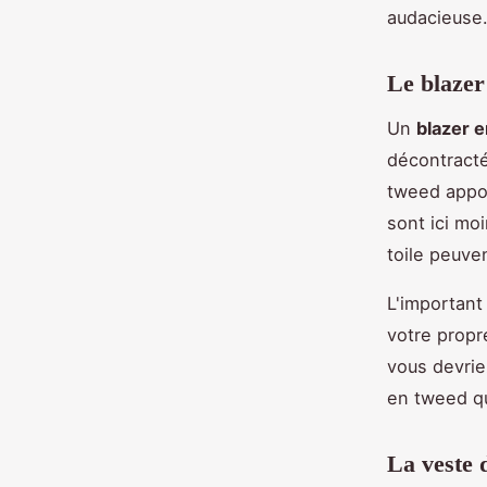
audacieuse
Le blazer
Un
blazer 
décontracté
tweed appor
sont ici mo
toile peuven
L'important
votre prop
vous devrie
en tweed q
La veste 