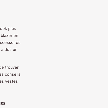
look plus
 blazer en
accessoires
 à dos en
de trouver
es conseils,
des vestes
ées