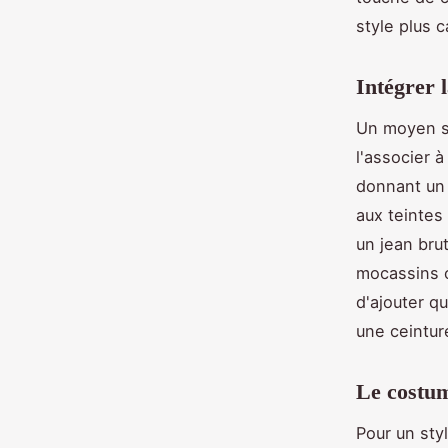
style plus c
Intégrer 
Un moyen si
l'associer 
donnant un 
aux teintes
un jean bru
mocassins o
d'ajouter q
une ceintur
Le costum
Pour un sty