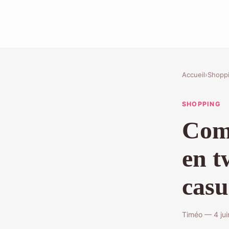
Accueil
›
Shopp
SHOPPING
Comm
en t
casu
Timéo — 4 jui