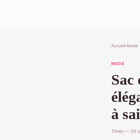
Accueil
›
Mode
MODE
Sac 
élég
à sai
Timéo — 20 s