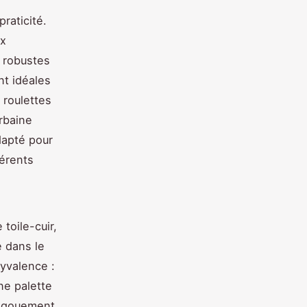
praticité.
ux
 robustes
nt idéales
 roulettes
rbaine
dapté pour
férents
toile-cuir,
e dans le
yvalence :
ne palette
engouement