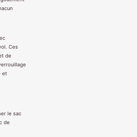
chacun
vec
vol. Ces
et de
errouillage
 et
ner le sac
c de