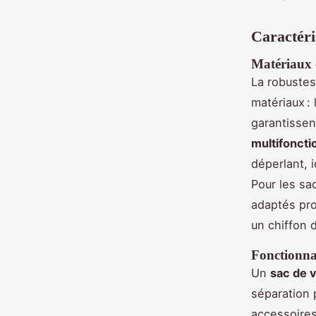
Caractéri
Matériaux e
La robuste
matériaux :
garantissent
multifoncti
déperlant, 
Pour les sa
adaptés prol
un chiffon 
Fonctionnal
Un
sac de
séparation 
accessoire