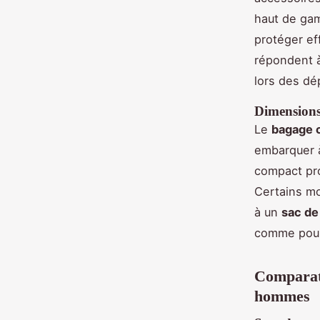
haut de ga
protéger ef
répondent à
lors des dé
Dimensions 
Le
bagage 
embarquer 
compact pro
Certains mo
à un
sac de
comme pour 
Comparati
hommes