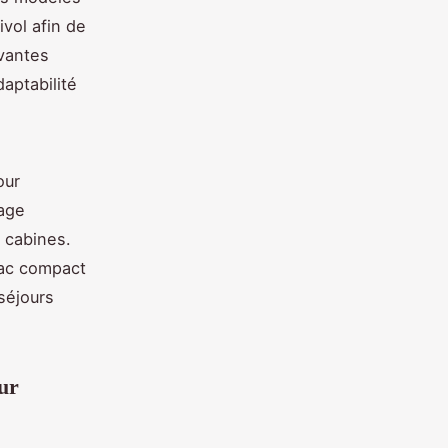
vol afin de
ovantes
aptabilité
our
age
 cabines.
sac compact
séjours
ur