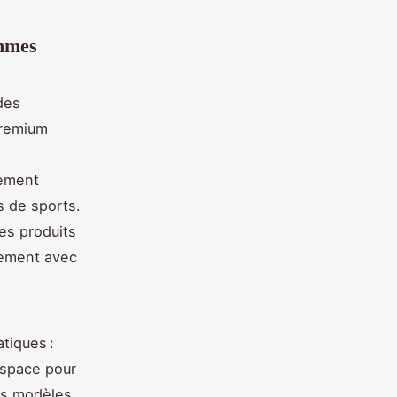
ommes
des
premium
tement
s de sports.
es produits
ilement avec
tiques :
espace pour
es modèles