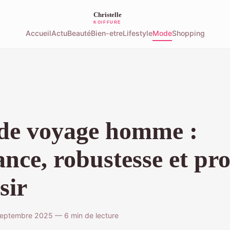
Accueil
Actu
Beauté
Bien-etre
Lifestyle
Mode
Shopping
de voyage homme :
ance, robustesse et p
sir
eptembre 2025 — 6 min de lecture