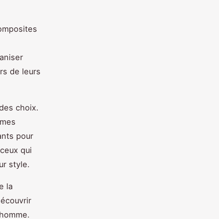
composites
ganiser
rs de leurs
 des choix.
ormes
ants pour
 ceux qui
r style.
e la
découvrir
r homme.