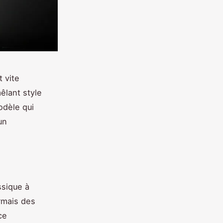
 vite
êlant style
odèle qui
un
ssique à
rmais des
ce