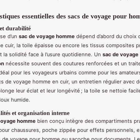
stiques essentielles des sacs de voyage pour h
t durabilité
sse d’un
sac de voyage homme
dépend d’abord du choix 
 le cuir, la toile épaisse ou encore les tissus composites 
 la solidité face à l’usure quotidienne. Un
sac de voyage
on
nécessite souvent des coutures renforcées et un trai
idéal pour les voyageurs urbains comme pour les amateur
cs de voyage homme en cuir, un entretien régulier avec d
onge leur éclat et leur longévité ; la toile se nettoie fac
doux humide.
ités et organisation interne
 voyage homme
bien conçu intègre des compartiments pra
pour chaussures, poche zippée pour effets personnels, 
s de voyage pour homme ou sacoche pour documents. L