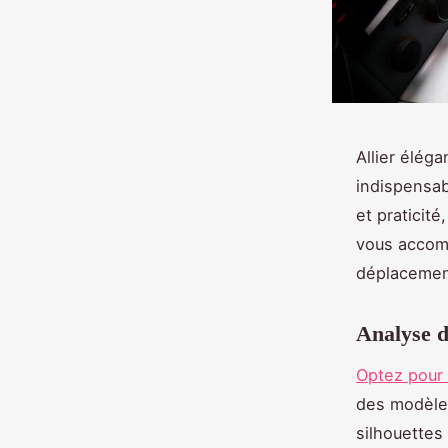
Allier élég
indispensab
et praticit
vous accomp
déplacemen
Analyse d
Optez pour
des modèles
silhouettes