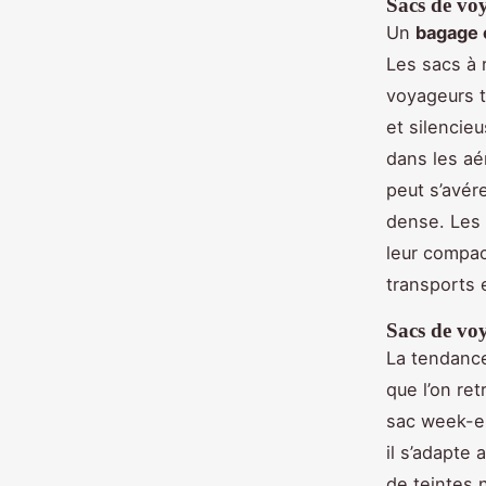
Sacs de voy
Un
bagage
Les sacs à 
voyageurs t
et silencie
dans les aé
peut s’avér
dense. Les 
leur compaci
transports 
Sacs de voy
La tendance
que l’on re
sac week-en
il s’adapte
de teintes