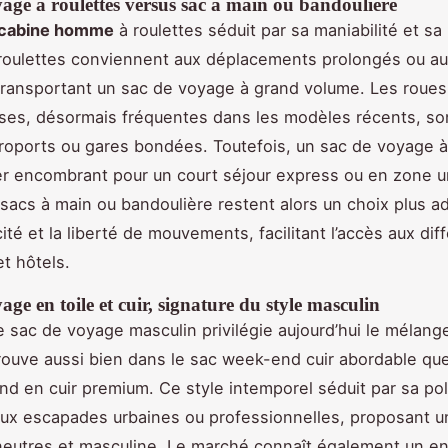
age à roulettes versus sac à main ou bandoulière
 cabine homme
à roulettes séduit par sa maniabilité et sa 
roulettes conviennent aux déplacements prolongés ou a
ransportant un sac de voyage à grand volume. Les roues
uses, désormais fréquentes dans les modèles récents, so
roports ou gares bondées. Toutefois, un sac de voyage à
er encombrant pour un court séjour express ou en zone u
sacs à main ou bandoulière restent alors un choix plus a
té et la liberté de mouvements, facilitant l’accès aux dif
et hôtels.
age en toile et cuir, signature du style masculin
 sac de voyage masculin privilégie aujourd’hui le mélange 
trouve aussi bien dans le sac week-end cuir abordable qu
d en cuir premium. Ce style intemporel séduit par sa pol
 aux escapades urbaines ou professionnelles, proposant u
 neutres et masculine. Le marché connaît également un 