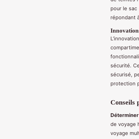
pour le sac
répondant à
Innovations
L’innovati
compartimen
fonctionnal
sécurité. C
sécurisé, p
protection 
Conseils 
Déterminer 
de voyage h
voyage mult